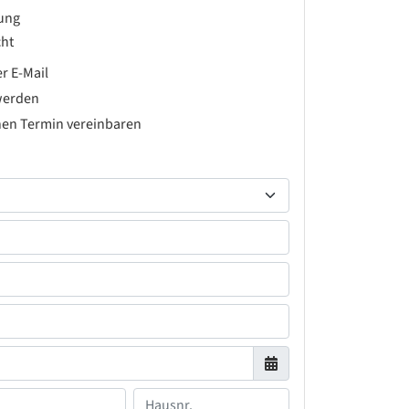
rung
ht
r E-Mail
werden
hen Termin vereinbaren